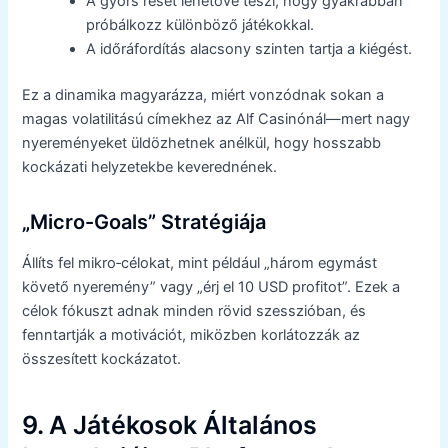
A gyors reset lehetővé teszi, hogy gyakrabban
próbálkozz különböző játékokkal.
A időráfordítás alacsony szinten tartja a kiégést.
Ez a dinamika magyarázza, miért vonzódnak sokan a
magas volatilitású címekhez az Alf Casinónál—mert nagy
nyereményeket üldözhetnek anélkül, hogy hosszabb
kockázati helyzetekbe keverednének.
„Micro-Goals” Stratégiája
Állíts fel mikro‑célokat, mint például „három egymást
követő nyeremény” vagy „érj el 10 USD profitot”. Ezek a
célok fókuszt adnak minden rövid szesszióban, és
fenntartják a motivációt, miközben korlátozzák az
összesített kockázatot.
9. A Játékosok Általános