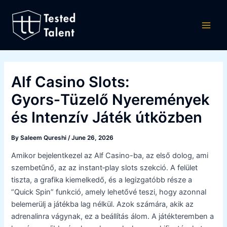
Skip
Post
Main
to
navigation
Men
content
Alf Casino Slots:
Gyors‑Tüzelő Nyeremények
és Intenzív Játék útközben
By
Saleem Qureshi
/
June 26, 2026
Amikor bejelentkezel az Alf Casino-ba, az első dolog, ami
szembetűnő, az az instant‑play slots szekció. A felület
tiszta, a grafika kiemelkedő, és a legizgatóbb része a
“Quick Spin” funkció, amely lehetővé teszi, hogy azonnal
belemerülj a játékba lag nélkül. Azok számára, akik az
adrenalinra vágynak, ez a beállítás álom. A játékteremben a