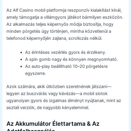
Az Alf Casino mobil platformja reszponzív kialakítást kínál,
amely támogatja a villámgyors játékot bármilyen eszközön.
Az alkalmazás teljes képernyős módja biztosítja, hogy
minden pörgetés úgy történjen, mintha közvetlenül a
telefonod képernyőjén zajlana, scrollozás nélkül.
Az érintéses vezérlés gyors és érzékeny.
A spin gomb nagy és könnyen megnyomható.
Az auto‑play beállítható 10–20 pörgetésre
egyszerre.
Azok számára, akik útközben szeretnének játszani—
legyen az buszvárás vagy kávézás—a mobil slotok
ugyanolyan gyors és izgalmas élményt nyújtanak, mint az
asztali verziók, de nagyobb kényelemmel.
Az Akkumulátor Élettartama & Az