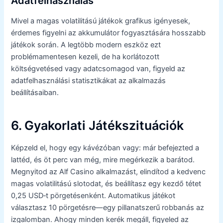
Adatfelhasználás
Mivel a magas volatilitású játékok grafikus igényesek,
érdemes figyelni az akkumulátor fogyasztására hosszabb
játékok során. A legtöbb modern eszköz ezt
problémamentesen kezeli, de ha korlátozott
költségvetésed vagy adatcsomagod van, figyeld az
adatfelhasználási statisztikákat az alkalmazás
beállításaiban.
6. Gyakorlati Játékszituációk
Képzeld el, hogy egy kávézóban vagy: már befejezted a
lattéd, és öt perc van még, mire megérkezik a barátod.
Megnyitod az Alf Casino alkalmazást, elindítod a kedvenc
magas volatilitású slotodat, és beállítasz egy kezdő tétet
0,25 USD‑t pörgetésenként. Automatikus játékot
választasz 10 pörgetésre—egy pillanatszerű robbanás az
izgalomban. Ahogy minden kerék megáll, figyeled az