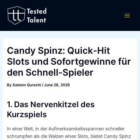
Skip
Post
Main
to
navigation
Men
content
Candy Spinz: Quick‑Hit
Slots und Sofortgewinne für
den Schnell‑Spieler
By
Saleem Qureshi
/
June 28, 2026
1. Das Nervenkitzel des
Kurzspiels
In einer Welt, in der Aufmerksamkeitsspannen schneller
schrumpfen als die Walzen eines Slots, bietet Candy Spinz