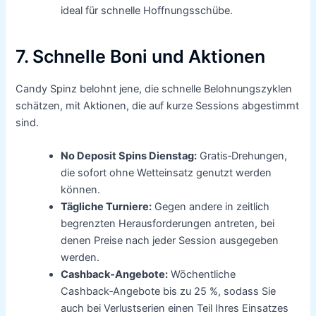
ideal für schnelle Hoffnungsschübe.
7. Schnelle Boni und Aktionen
Candy Spinz belohnt jene, die schnelle Belohnungszyklen
schätzen, mit Aktionen, die auf kurze Sessions abgestimmt
sind.
No Deposit Spins Dienstag:
Gratis‑Drehungen,
die sofort ohne Wetteinsatz genutzt werden
können.
Tägliche Turniere:
Gegen andere in zeitlich
begrenzten Herausforderungen antreten, bei
denen Preise nach jeder Session ausgegeben
werden.
Cashback‑Angebote:
Wöchentliche
Cashback‑Angebote bis zu 25 %, sodass Sie
auch bei Verlustserien einen Teil Ihres Einsatzes