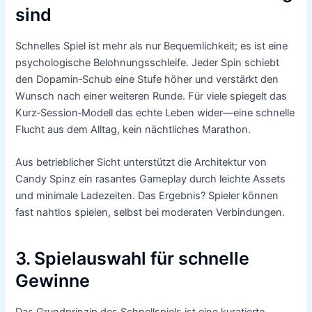
sind
Schnelles Spiel ist mehr als nur Bequemlichkeit; es ist eine
psychologische Belohnungsschleife. Jeder Spin schiebt
den Dopamin‑Schub eine Stufe höher und verstärkt den
Wunsch nach einer weiteren Runde. Für viele spiegelt das
Kurz‑Session‑Modell das echte Leben wider—eine schnelle
Flucht aus dem Alltag, kein nächtliches Marathon.
Aus betrieblicher Sicht unterstützt die Architektur von
Candy Spinz ein rasantes Gameplay durch leichte Assets
und minimale Ladezeiten. Das Ergebnis? Spieler können
fast nahtlos spielen, selbst bei moderaten Verbindungen.
3. Spielauswahl für schnelle
Gewinne