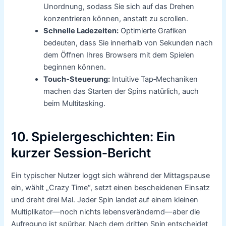
Unordnung, sodass Sie sich auf das Drehen
konzentrieren können, anstatt zu scrollen.
Schnelle Ladezeiten:
Optimierte Grafiken
bedeuten, dass Sie innerhalb von Sekunden nach
dem Öffnen Ihres Browsers mit dem Spielen
beginnen können.
Touch‑Steuerung:
Intuitive Tap‑Mechaniken
machen das Starten der Spins natürlich, auch
beim Multitasking.
10. Spielergeschichten: Ein
kurzer Session‑Bericht
Ein typischer Nutzer loggt sich während der Mittagspause
ein, wählt „Crazy Time“, setzt einen bescheidenen Einsatz
und dreht drei Mal. Jeder Spin landet auf einem kleinen
Multiplikator—noch nichts lebensverändernd—aber die
Aufregung ist spürbar. Nach dem dritten Spin entscheidet