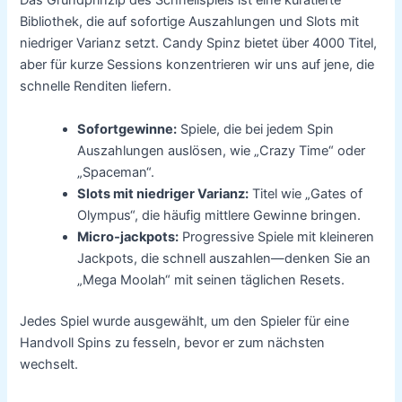
Das Grundprinzip des Schnellspiels ist eine kuratierte
Bibliothek, die auf sofortige Auszahlungen und Slots mit
niedriger Varianz setzt. Candy Spinz bietet über 4000 Titel,
aber für kurze Sessions konzentrieren wir uns auf jene, die
schnelle Renditen liefern.
Sofortgewinne:
Spiele, die bei jedem Spin
Auszahlungen auslösen, wie „Crazy Time“ oder
„Spaceman“.
Slots mit niedriger Varianz:
Titel wie „Gates of
Olympus“, die häufig mittlere Gewinne bringen.
Micro‑jackpots:
Progressive Spiele mit kleineren
Jackpots, die schnell auszahlen—denken Sie an
„Mega Moolah“ mit seinen täglichen Resets.
Jedes Spiel wurde ausgewählt, um den Spieler für eine
Handvoll Spins zu fesseln, bevor er zum nächsten
wechselt.