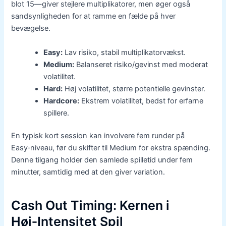
blot 15—giver stejlere multiplikatorer, men øger også
sandsynligheden for at ramme en fælde på hver
bevægelse.
Easy:
Lav risiko, stabil multiplikatorvækst.
Medium:
Balanseret risiko/gevinst med moderat
volatilitet.
Hard:
Høj volatilitet, større potentielle gevinster.
Hardcore:
Ekstrem volatilitet, bedst for erfarne
spillere.
En typisk kort session kan involvere fem runder på
Easy‑niveau, før du skifter til Medium for ekstra spænding.
Denne tilgang holder den samlede spilletid under fem
minutter, samtidig med at den giver variation.
Cash Out Timing: Kernen i
Høj‑Intensitet Spil