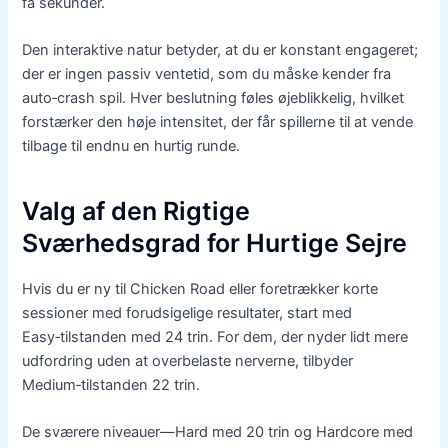
få sekunder.
Den interaktive natur betyder, at du er konstant engageret;
der er ingen passiv ventetid, som du måske kender fra
auto‑crash spil. Hver beslutning føles øjeblikkelig, hvilket
forstærker den høje intensitet, der får spillerne til at vende
tilbage til endnu en hurtig runde.
Valg af den Rigtige
Sværhedsgrad for Hurtige Sejre
Hvis du er ny til Chicken Road eller foretrækker korte
sessioner med forudsigelige resultater, start med
Easy‑tilstanden med 24 trin. For dem, der nyder lidt mere
udfordring uden at overbelaste nerverne, tilbyder
Medium‑tilstanden 22 trin.
De sværere niveauer—Hard med 20 trin og Hardcore med