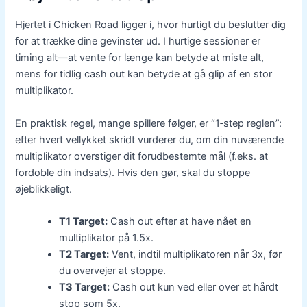
Hjertet i Chicken Road ligger i, hvor hurtigt du beslutter dig
for at trække dine gevinster ud. I hurtige sessioner er
timing alt—at vente for længe kan betyde at miste alt,
mens for tidlig cash out kan betyde at gå glip af en stor
multiplikator.
En praktisk regel, mange spillere følger, er “1‑step reglen”:
efter hvert vellykket skridt vurderer du, om din nuværende
multiplikator overstiger dit forudbestemte mål (f.eks. at
fordoble din indsats). Hvis den gør, skal du stoppe
øjeblikkeligt.
T1 Target:
Cash out efter at have nået en
multiplikator på 1.5x.
T2 Target:
Vent, indtil multiplikatoren når 3x, før
du overvejer at stoppe.
T3 Target:
Cash out kun ved eller over et hårdt
stop som 5x.