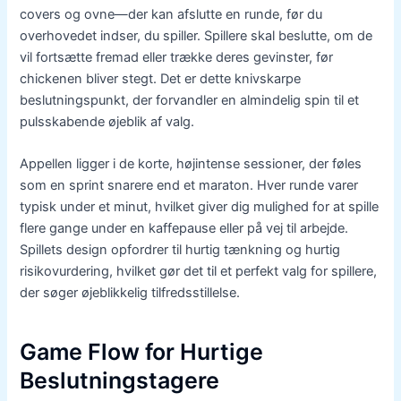
covers og ovne—der kan afslutte en runde, før du
overhovedet indser, du spiller. Spillere skal beslutte, om de
vil fortsætte fremad eller trække deres gevinster, før
chickenen bliver stegt. Det er dette knivskarpe
beslutningspunkt, der forvandler en almindelig spin til et
pulsskabende øjeblik af valg.
Appellen ligger i de korte, højintense sessioner, der føles
som en sprint snarere end et maraton. Hver runde varer
typisk under et minut, hvilket giver dig mulighed for at spille
flere gange under en kaffepause eller på vej til arbejde.
Spillets design opfordrer til hurtig tænkning og hurtig
risikovurdering, hvilket gør det til et perfekt valg for spillere,
der søger øjeblikkelig tilfredsstillelse.
Game Flow for Hurtige
Beslutningstagere