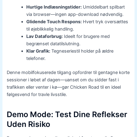
Hurtige Indlæsningstider:
Umiddelbart spilbart
via browser—ingen app-download nødvendig.
Glidende Touch Respons:
Hvert tryk oversættes
til øjeblikkelig handling.
Lav Dataforbrug:
Ideelt for brugere med
begrænset datatilslutning.
Klar Grafik:
Tegneseriestil holder på ældre
telefoner.
Denne mobilfokuserede tilgang opfordrer til gentagne korte
sessioner i løbet af dagen—uanset om du sidder fast i
trafikken eller venter i kø—gør Chicken Road til en ideel
følgesvend for travle livsstile.
Demo Mode: Test Dine Reflekser
Uden Risiko