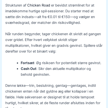
Strukturen af
Chicken Road
er bevidst strømlinet for at
imødekomme hurtige spil‑sessioner. Du starter med at
sætte din indsats—alt fra €0.01 til €150—og vælger en
sværhedsgrad, der matcher din risikovillighed.
Når runden begynder, tager chickenen ét skridt ad gangen
over gridet. Efter hvert vellykket skridt stiger
multiplikatoren, hvilket giver en gradvis gevinst. Spillere står
derefter over for et binært valg:
Fortsæt
: Øg risikoen for potentielt større gevinst.
Cash Out
: Sikr den aktuelle multiplikator og
behold gevinsten.
Denne løkke—trin, beslutning, gentag—gentages, indtil
chickenen enten når det gyldne æg eller kollapser i en
fælde. Hele sekvensen er designet til at holde tempoet
hurtigt, hvilket sikrer, at de fleste runder afsluttes inden for