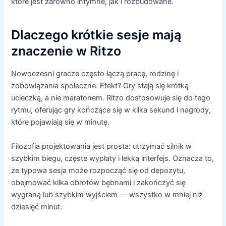
które jest zarówno intymne, jak i rozbudowane.
Dlaczego krótkie sesje mają
znaczenie w Ritzo
Nowoczesni gracze często łączą pracę, rodzinę i
zobowiązania społeczne. Efekt? Gry stają się krótką
ucieczką, a nie maratonem. Ritzo dostosowuje się do tego
rytmu, oferując gry kończące się w kilka sekund i nagrody,
które pojawiają się w minutę.
Filozofia projektowania jest prosta: utrzymać silnik w
szybkim biegu, częste wypłaty i lekką interfejs. Oznacza to,
że typowa sesja może rozpocząć się od depozytu,
obejmować kilka obrotów bębnami i zakończyć się
wygraną lub szybkim wyjściem — wszystko w mniej niż
dziesięć minut.