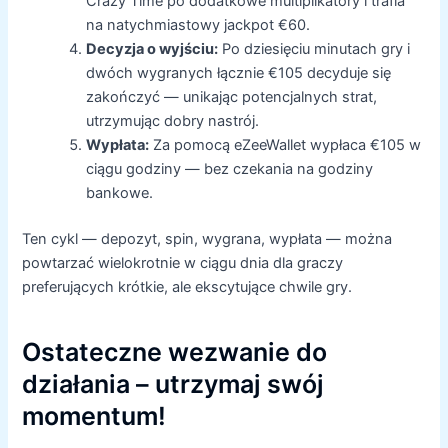
Crazy Time po dodatkowe multiplikatory i trafia
na natychmiastowy jackpot €60.
Decyzja o wyjściu:
Po dziesięciu minutach gry i
dwóch wygranych łącznie €105 decyduje się
zakończyć — unikając potencjalnych strat,
utrzymując dobry nastrój.
Wypłata:
Za pomocą eZeeWallet wypłaca €105 w
ciągu godziny — bez czekania na godziny
bankowe.
Ten cykl — depozyt, spin, wygrana, wypłata — można
powtarzać wielokrotnie w ciągu dnia dla graczy
preferujących krótkie, ale ekscytujące chwile gry.
Ostateczne wezwanie do
działania – utrzymaj swój
momentum!