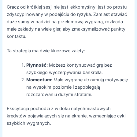
Gracz od krótkiej sesji nie jest lekkomyślny; jest po prostu
zdyscyplinowany w podejściu do ryzyka. Zamiast stawiać
duże sumy w nadziei na przełomową wygraną, rozkłada
małe zakłady na wiele gier, aby zmaksymalizować punkty
kontaktu.
Ta strategia ma dwie kluczowe zalety:
Płynność:
Możesz kontynuować grę bez
szybkiego wyczerpywania bankrolla.
Momentum:
Małe wygrane utrzymują motywację
na wysokim poziomie i zapobiegają
rozczarowaniu dużymi stratami.
Ekscytacja pochodzi z widoku natychmiastowych
kredytów pojawiających się na ekranie, wzmacniając cykl
szybkich wygranych.