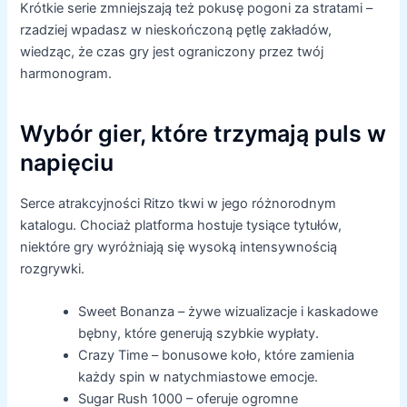
Krótkie serie zmniejszają też pokusę pogoni za stratami –
rzadziej wpadasz w nieskończoną pętlę zakładów,
wiedząc, że czas gry jest ograniczony przez twój
harmonogram.
Wybór gier, które trzymają puls w
napięciu
Serce atrakcyjności Ritzo tkwi w jego różnorodnym
katalogu. Chociaż platforma hostuje tysiące tytułów,
niektóre gry wyróżniają się wysoką intensywnością
rozgrywki.
Sweet Bonanza – żywe wizualizacje i kaskadowe
bębny, które generują szybkie wypłaty.
Crazy Time – bonusowe koło, które zamienia
każdy spin w natychmiastowe emocje.
Sugar Rush 1000 – oferuje ogromne