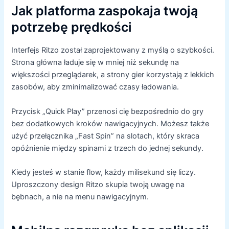
Jak platforma zaspokaja twoją
potrzebę prędkości
Interfejs Ritzo został zaprojektowany z myślą o szybkości.
Strona główna ładuje się w mniej niż sekundę na
większości przeglądarek, a strony gier korzystają z lekkich
zasobów, aby zminimalizować czasy ładowania.
Przycisk „Quick Play” przenosi cię bezpośrednio do gry
bez dodatkowych kroków nawigacyjnych. Możesz także
użyć przełącznika „Fast Spin” na slotach, który skraca
opóźnienie między spinami z trzech do jednej sekundy.
Kiedy jesteś w stanie flow, każdy milisekund się liczy.
Uproszczony design Ritzo skupia twoją uwagę na
bębnach, a nie na menu nawigacyjnym.