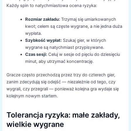
Każdy spin to natychmiastowa ocena ryzyka:
Rozmiar zakładu:
Trzymaj się umiarkowanych
kwot; celem są częste wygrane, a nie jedna duża
wypłata.
Szybkość wypłat:
Szukaj gier, w których
wygrane są natychmiast przypisywane.
Czas sesji:
Celuj w sesje od pięciu do dziesięciu
minut, aby utrzymać koncentrację.
Gracze często przechodzą przez trzy do czterech gier,
zanim zdecydują się odejść — niezależnie od tego, czy
wygrali, czy przegrali — ponieważ kolejna gra wydaje się
kolejnym nowym startem.
Tolerancja ryzyka: małe zakłady,
wielkie wygrane